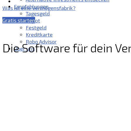
Über uns
Empfehlungen
Was ist eine Vermögensfabrik?
Tagesgeld
Gratis starten
Depot
Festgeld
Kreditkarte
Robo Advisor
Die Software für dein V
Über uns