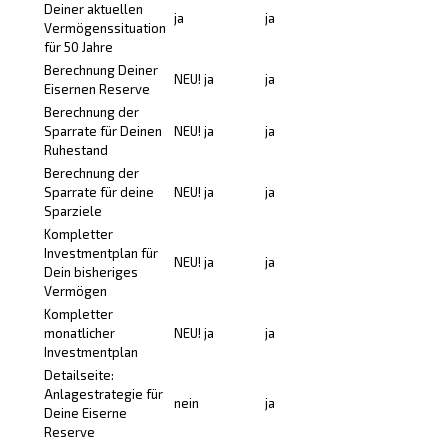
Deiner aktuellen
ja
ja
Vermögenssituation
für 50 Jahre
Berechnung Deiner
NEU! ja
ja
Eisernen Reserve
Berechnung der
Sparrate für Deinen
NEU! ja
ja
Ruhestand
Berechnung der
Sparrate für deine
NEU! ja
ja
Sparziele
Kompletter
Investmentplan für
NEU! ja
ja
Dein bisheriges
Vermögen
Kompletter
monatlicher
NEU! ja
ja
Investmentplan
Detailseite:
Anlagestrategie für
nein
ja
Deine Eiserne
Reserve