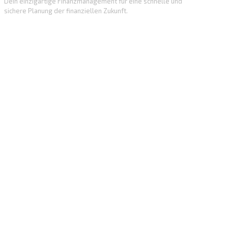
Dein einzigartige Finanzmanagement für eine schnelle und
sichere Planung der finanziellen Zukunft.
Mehr erfahren
Vermögensplaner
Unser Konzept
Unsere Themen
Wirtschaft verstehen
Vermögen managen
Mit ETFs investieren
Alternative Investments entdecken
Mehr
Über uns