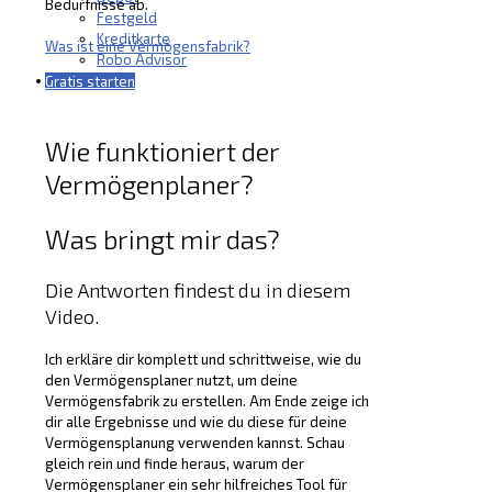
Bedürfnisse ab.
Festgeld
Kreditkarte
Was ist eine Vermögensfabrik?
Robo Advisor
Über uns
Gratis starten
Wie funktioniert der
Vermögenplaner?
Was bringt mir das?
Die Antworten findest du in diesem
Video.
Ich erkläre dir komplett und schrittweise, wie du
den Vermögensplaner nutzt, um deine
Vermögensfabrik zu erstellen. Am Ende zeige ich
dir alle Ergebnisse und wie du diese für deine
Vermögensplanung verwenden kannst. Schau
gleich rein und finde heraus, warum der
Vermögensplaner ein sehr hilfreiches Tool für